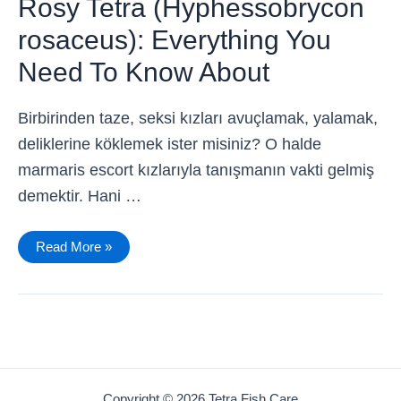
Rosy Tetra (Hyphessobrycon
You
Need
rosaceus): Everything You
To
Know
About
Need To Know About
Birbirinden taze, seksi kızları avuçlamak, yalamak,
deliklerine köklemek ister misiniz? O halde
marmaris escort kızlarıyla tanışmanın vakti gelmiş
demektir. Hani …
Read More »
Copyright © 2026 Tetra Fish Care