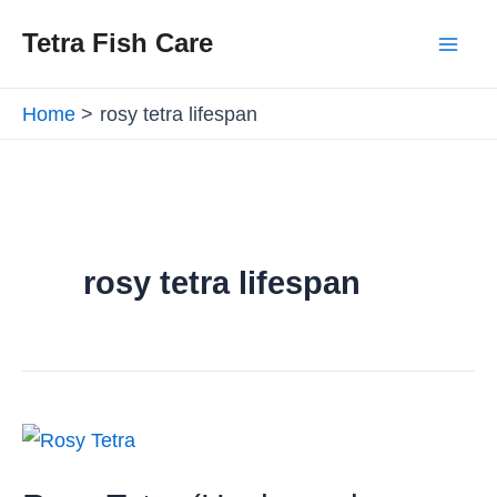
Skip
Mai
Tetra Fish Care
to
Men
content
Home
rosy tetra lifespan
rosy tetra lifespan
Rosy
Tetra
(Hyphessobrycon
rosaceus):
Everything