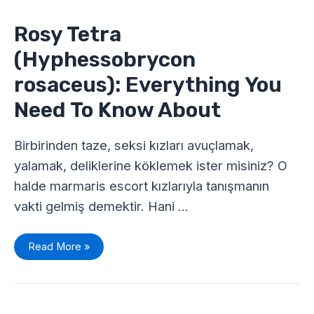
(Hyphessobrycon
rosaceus):
Everything
Rosy Tetra
You
Need
(Hyphessobrycon
To
Know
About
rosaceus): Everything You
Need To Know About
Birbirinden taze, seksi kızları avuçlamak,
yalamak, deliklerine köklemek ister misiniz? O
halde marmaris escort kızlarıyla tanışmanın
vakti gelmiş demektir. Hani …
Read More »