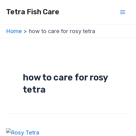
Skip
Mai
Tetra Fish Care
to
Men
content
Home
how to care for rosy tetra
how to care for rosy
tetra
Rosy
Tetra